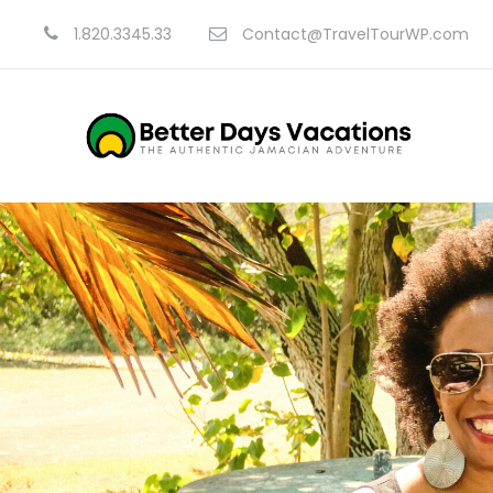
1.820.3345.33
Contact@TravelTourWP.com